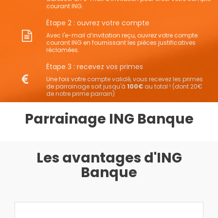
courant ING.
Étape 2 : ouvrez votre compte
Avec l'e-mail d’invitation reçu, ouvrez votre compte
courant ING en fournissant les pièces justificatives
réclamées.
Étape 3 : recevez vos primes
Une fois votre compte validé, vous recevez les primes
de parrainage soit jusqu'à
100€
au total ! (dont 20€
de notre prime parrain)
Parrainage ING Banque
Les avantages d'ING
Banque