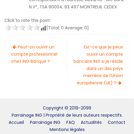
N.V*, TSA 90004, 93 497 MONTREUIL CEDEX
Click to rate this post!
[Total:
0
Average:
0
]
Navigation
Peut-on ouvrir un
Est-ce que je peux
de
compte professionnel
ouvrir un compte
l’article
chez ING Banque ?
bancaire ING si je réside
dans un des pays
membre de l’Union
européenne (UE) ?
Copyright © 2019-2099
Parrainage ING | Propriété de leurs auteurs respectifs.
Accueil
Parrainage ING
FAQ
Actualités
Contact
Mentions légales